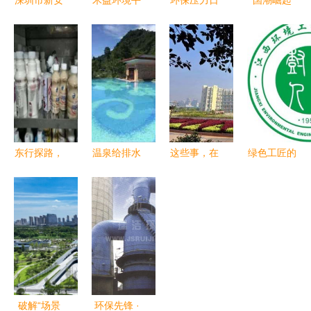
深圳市新安
禾益环境平
环保压力日
国潮崛起
房屋安全检
湖工厂开工
益增大,施
嘉俊陶瓷荣
测鉴定报告
启动 绿色
工单位如何
膺2019中
授权办理指
智造新引
妥善处理建
国建筑陶瓷
南——环境
擎，携手共
筑垃圾
十大健康环
工程视角下
创美好未来
保品牌及十
的合规路径
大工程优选
品牌，践行
东行探路，
温泉给排水
这些事，在
绿色工匠的
绿色责任与
绿意纷呈
设计 环境
江理是不存
摇篮 江西
风范
——食品与
工程的力量
在的 ——
环境工程职
环境工程学
与美学
环境工程篇
业学院环境
部暑期社会
工程专业探
实践纪实
秘
破解“场景
环保先锋 ·