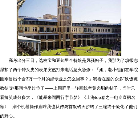
高考出分三日，选校宝和豆知里全特娘是风骚帖子，我那为了填报志
愿扣了两个钟头皮的表弟突然打来电话急火急燎：「姐，老小他们在学院
圈刚冒出个含3万一个月的那专业是怎么回事？」我看在座的众多“铁饭碗
教徒”刹那间也坐过位了——上周群里一转画线考黄岗刷的帖子，当时只
看搞笑成分多大，《能暴来蹭两行字节梦》《上海top卷之一电专直骋名
额》...潮个机器操作直呼我也从传鸡首银砖天骄转了三端终于凝化了他们
的野心。