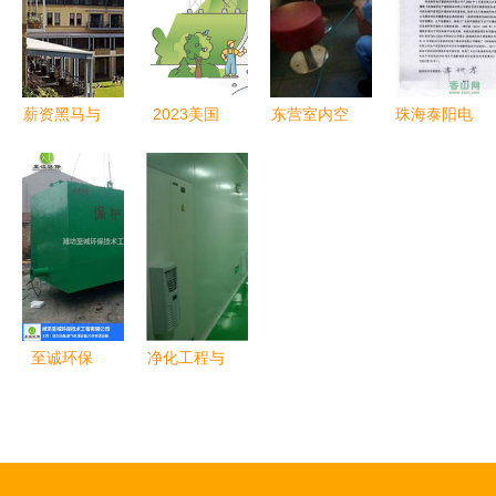
锋
图与绿深环
用——以徐
满落幕
境工程专业
州成套设备
服务
为例
薪资黑马与
2023美国
东营室内空
珠海泰阳电
全球竞技
环境工程专
气污染检测
子塑胶制品
双纽实验室
业研究生排
治理解决方
建设项目竣
深度对比
名前30与名
案 专业应
工环境保护
——谁才是
次变化分析
对装修异味
验收公示
新时代留子
与甲醛危害
的梦中情专
与理想坟
至诚环保
净化工程与
场？
一体化污水
净化厂房建
处理设备价
设 谷瀑环
格解析与环
保环境工程
境工程价值
的高清视觉