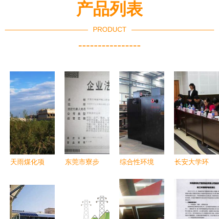
产品列表
PRODUCT
----------------
天雨煤化项
东莞市寮步
综合性环境
长安大学环
目 环境工
镇环保验收
工程解决方
工学院第三
程治理水平
手续全攻略
案在污水处
届环境治理
领跑行业先
流程、样板
理领域的应
知识竞赛圆